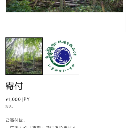
モ
ー
ダ
ル
で
メ
デ
ィ
ア
(1)
を
開
く
(2
寄付
通
¥1,000 JPY
常
税込。
価
格
ご寄付は、
「応援」や「支援」ではありません。