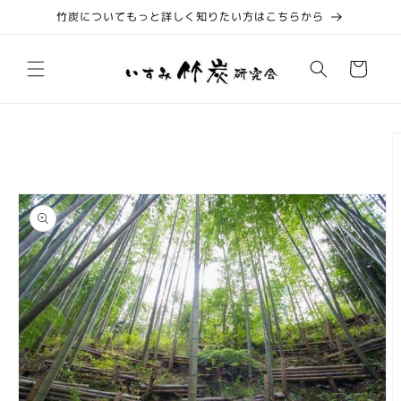
コンテ
竹炭についてもっと詳しく知りたい方はこちらから
ンツに
進む
カ
ー
ト
商品情
報にス
キップ