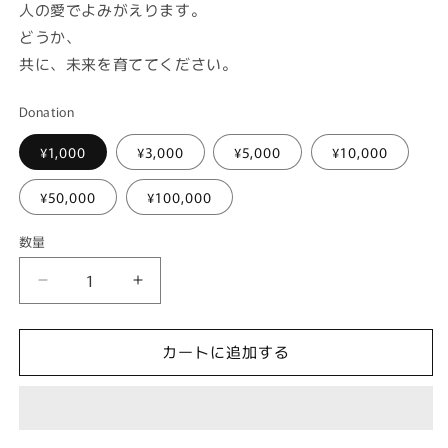
人の愛でよみがえります。
どうか、
共に、未来を育ててください。
Donation
¥1,000
¥3,000
¥5,000
¥10,000
¥50,000
¥100,000
数量
数
量
寄
寄
付
付
の
の
カートに追加する
数
数
量
量
を
を
減
増